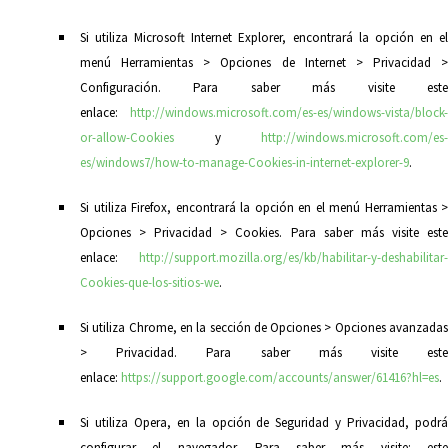
Si utiliza Microsoft Internet Explorer, encontrará la opción en el
menú Herramientas > Opciones de Internet > Privacidad >
Configuración. Para saber más visite este
enlace:
http://windows.microsoft.com/es-es/windows-vista/block-
or-allow-Cookies
y
http://windows.microsoft.com/es-
es/windows7/how-to-manage-Cookies-in-internet-explorer-9
.
Si utiliza Firefox, encontrará la opción en el menú Herramientas >
Opciones > Privacidad > Cookies. Para saber más visite este
enlace:
http://support.mozilla.org/es/kb/habilitar-y-deshabilitar-
Cookies-que-los-sitios-we
.
Si utiliza Chrome, en la sección de Opciones > Opciones avanzadas
> Privacidad. Para saber más visite este
enlace:
https://support.google.com/accounts/answer/61416?hl=es
.
Si utiliza Opera, en la opción de Seguridad y Privacidad, podrá
configurar el navegador. Para saber más visite: este